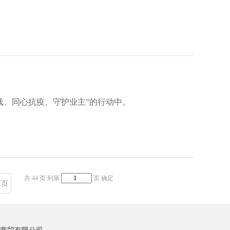
线、同心抗疫、守护业主”的行动中。
共 44 页
到第
页
确定
末页