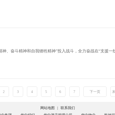
精神、奋斗精神和自我牺牲精神”投入战斗，全力奋战在“支援一
2
3
4
5
6
7
下一页
网站地图
|
联系我们