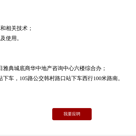
试和相关技术；
置及使用。
日雅典城底商华中地产咨询中心六楼综合办；
站下车，105路公交韩村路口站下车西行100米路南。
我要应聘