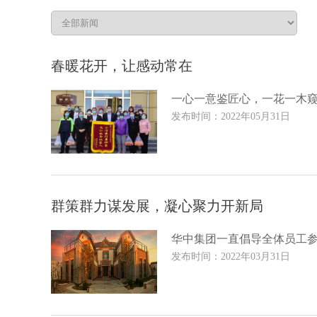
春暖花开，让感动常在
一心一意鉴匠心，一花一木
发布时间：2022年05月31日
群策群力谋发展，凝心聚力开新局
华中集团一直倡导全体员工
发布时间：2022年03月31日