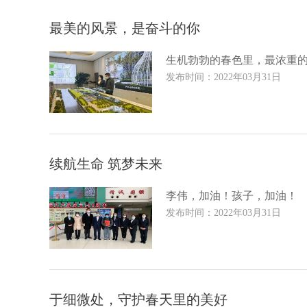
最美的风景，是奋斗的你
生机勃勃的春色里，最浓重
发布时间：2022年03月31日
续航生命 筑梦未来
李伟，加油！孩子，加油！
发布时间：2022年03月31日
于细微处，守护春天里的美好